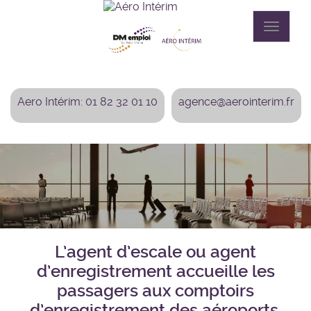
Aller
au
Toggle
contenu
navigat
principal
Aero Intérim: 01 82 32 01 10
agence@aerointerim.fr
L’agent d’escale ou agent
d’enregistrement accueille les
passagers aux comptoirs
d’enregistrement des aéroports.