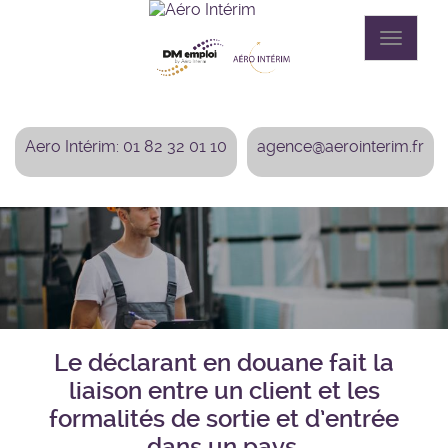
Aller
au
Toggle
contenu
navigat
principal
Aero Intérim: 01 82 32 01 10
agence@aerointerim.fr
Le déclarant en douane fait la
liaison entre un client et les
formalités de sortie et d’entrée
dans un pays.