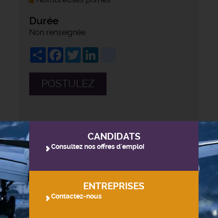
Durée
Non renseignée
Share
Facebook
Twitter
LinkedIn
viadeo
POSTULEZ
CANDIDATS
Consultez nos offres d'emploi
ENTREPRISES
Contactez-nous