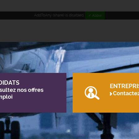
AddToAny (share) is disabled.
✓ Allow
DIDATS
ENTREPRI
ultez nos offres
Contacte
mploi