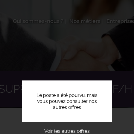
Qui sommes-nous ?
Nos métiers
Entreprise
SUPPORT APPLICATIF F/H
Le poste a été pourvu, mais
vous pouvez consulter nos
autres offres
Voir les autres offres