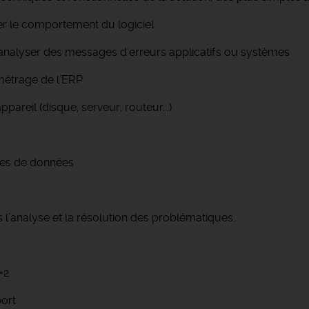
er le comportement du logiciel
t analyser des messages d'erreurs applicatifs ou systèmes
ramétrage de l'ERP
areil (disque, serveur, routeur...)
ses de données
s l’analyse et la résolution des problématiques.
+2
port