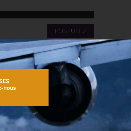
POSTULEZ
SES
z-nous