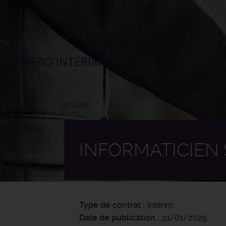
Aller
au
contenu
principal
Accueil
INFORMATICIEN 
Type de contrat
Intérim
Date de publication
21/01/2025