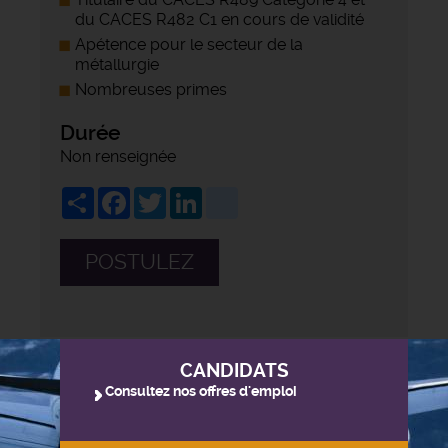
du CACES R482 C1 en cours de validité
Apétence pour le secteur de la
métallurgie
Nombreuses primes
Durée
Non renseignée
Share
Facebook
Twitter
LinkedIn
viadeo
POSTULEZ
CANDIDATS
Consultez nos offres d'emploi