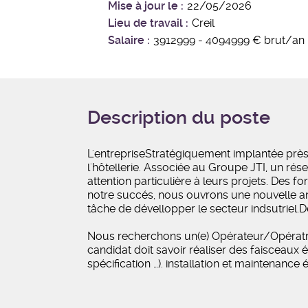
Mise à jour le
22/05/2026
Lieu de travail
Creil
Salaire
3912999 - 4094999 € brut/an
Description du poste
L'entrepriseStratégiquement implantée près
l'hôtellerie. Associée au Groupe JTI, un ré
attention particulière à leurs projets. De
notre succés, nous ouvrons une nouvelle ante
tâche de dévellopper le secteur indsutriel.
Nous recherchons un(e) Opérateur/Opératrice
candidat doit savoir réaliser des faisceaux 
spécification …). installation et maintenance 