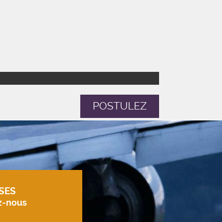
POSTULEZ
SES
z-nous