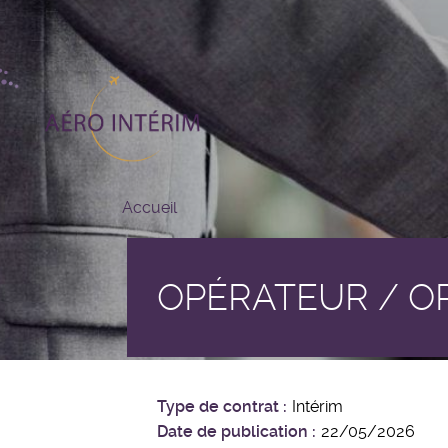
Aller
au
contenu
principal
Accueil
OPÉRATEUR / O
Type de contrat
Intérim
Date de publication
22/05/2026