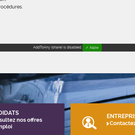
rocédures.
AddToAny (share) is disabled.
✓ Allow
DIDATS
ENTREPRI
ultez nos offres
Contacte
mploi