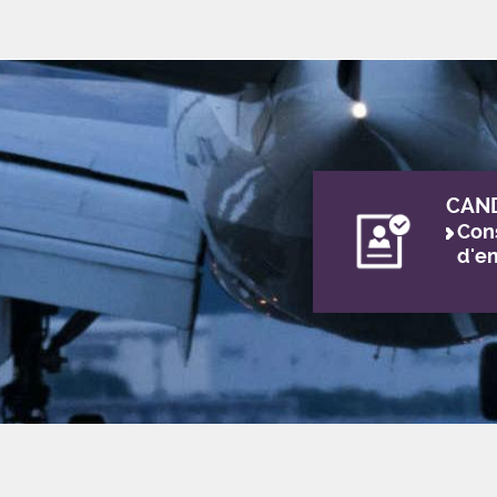
CAN
Cons
d'e