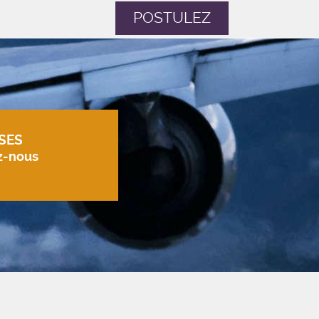
POSTULEZ
SES
z-nous