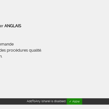
ler
ANGLAIS
commande
des procédures qualité.
n.
AddToAny (share) is disabled.
✓ Allow