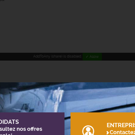
AddToAny (share) is disabled.
✓ Allow
DIDATS
ENTREPRI
ultez nos offres
Contacte