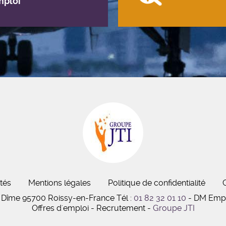
mploi
tés
Mentions légales
Politique de confidentialité
 la Dîme 95700 Roissy-en-France
Tél :
01 82 32 01 10
- DM Empl
Offres d'emploi - Recrutement -
Groupe JTI