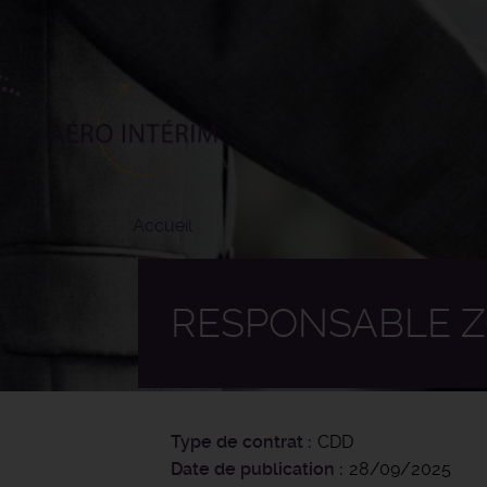
Aller
au
contenu
principal
Accueil
RESPONSABLE ZO
Type de contrat
CDD
Date de publication
28/09/2025