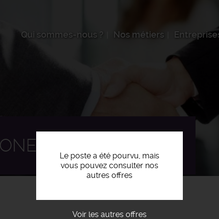
Qui sommes-nous ?
Nos métiers
Entreprise
NE AVION (RZA) F/H
Le poste a été pourvu, mais
vous pouvez consulter nos
autres offres
Voir les autres offres