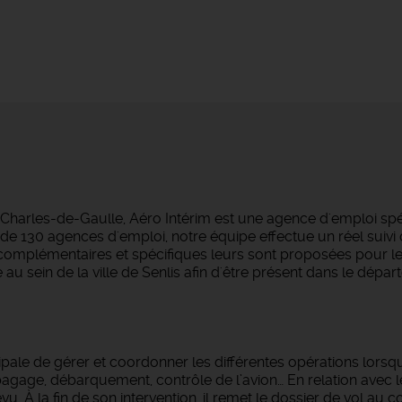
arles-de-Gaulle, Aéro Intérim est une agence d'emploi spécial
e 130 agences d'emploi, notre équipe effectue un réel suivi 
ns complémentaires et spécifiques leurs sont proposées pour 
 sein de la ville de Senlis afin d'être présent dans le dépar
ipale de gérer et coordonner les différentes opérations lorsque
 bagage, débarquement, contrôle de l’avion… En relation avec le
. À la fin de son intervention, il remet le dossier de vol au c