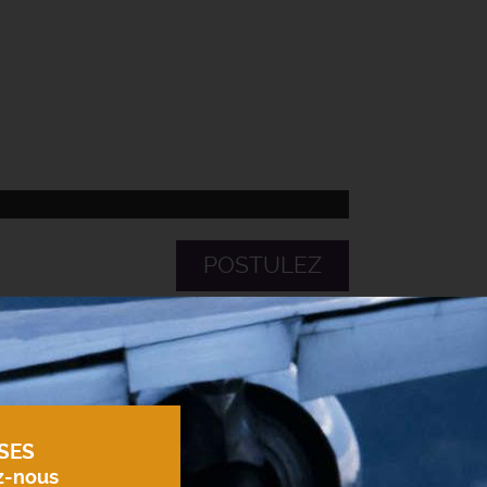
POSTULEZ
SES
z-nous