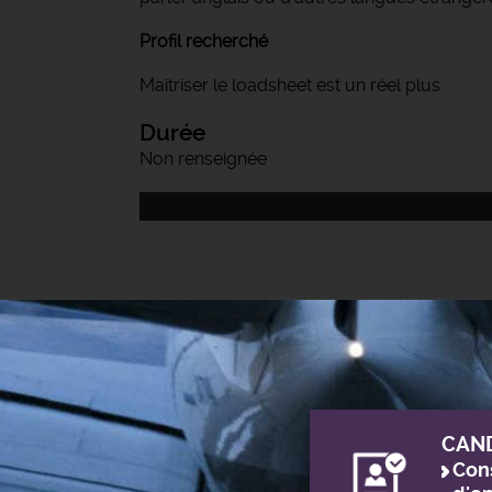
Profil recherché
Maitriser le loadsheet est un réel plus
Durée
Non renseignée
CAN
Cons