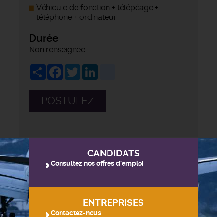
Véhicule de fonction + télépéage +
téléphone + ordinateur
Durée
Non renseignée
Share
Facebook
Twitter
LinkedIn
viadeo
POSTULEZ
CANDIDATS
Consultez nos offres d'emploi
ENTREPRISES
Contactez-nous