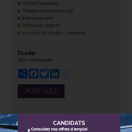
Prime d’assiduité
Tickets restaurant 12.5€
Intéressement
Prime sur objectif
4.5 jours de travail / semaine
Durée
Non renseignée
Share
Facebook
Twitter
LinkedIn
viadeo
POSTULEZ
CANDIDATS
Consultez nos offres d'emploi