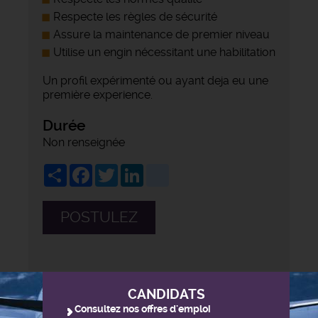
Respecte les règles de sécurité
Assure la maintenance de premier niveau
Utilise un engin nécessitant une habilitation
Un profil expérimenté ou ayant deja eu une
première experience.
Durée
Non renseignée
Share
Facebook
Twitter
LinkedIn
viadeo
POSTULEZ
CANDIDATS
Consultez nos offres d'emploi