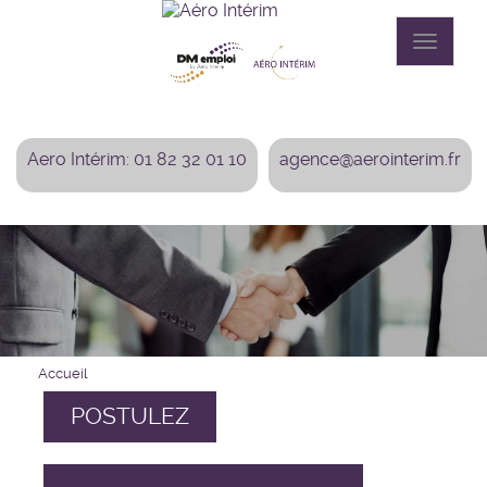
Aller
au
Toggle
contenu
navigat
principal
Aero Intérim: 01 82 32 01 10
agence@aerointerim.fr
Accueil
POSTULEZ